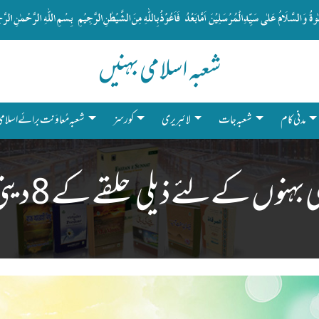
شعبہ اسلامی بہنیں
شعبہ جات
بہنوں کےلئے ذیلی حلقے کے 8 دینی کام