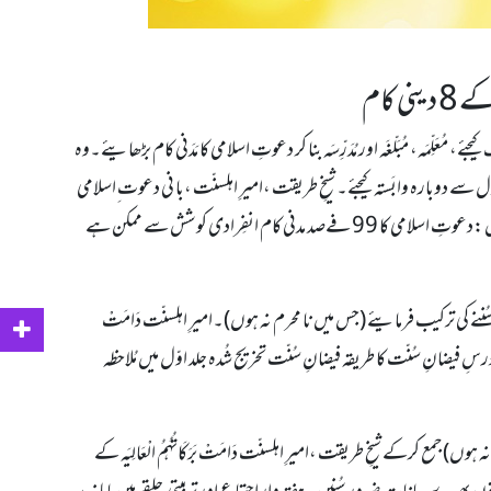
 کام
َلِّمَہ، مُبَلّغَہ اور مُدَرِّسَہ بنا کر دعوتِ اسلامی کا مَدَنی کام بڑھایئے۔وہ
 سے دوبارہ وابَستہ کیجئے۔ شیخِ طریقت ،امیرِ اہلسنّت ،با نی دعوت ِاسلامی
حضرتِ علامہ مولانا ابو بلال محمد الیاس عطارؔ قادری رضوی ضیائی دَ امَتْ بَرَکَاتُہُمُ الْعَالِیَہ ارشاد فرماتے ہیں :دعوتِ اسلامی کا 99 فےصد مدنی کام انفِرادی کوشش سے ممکن ہے
ننے کی ترکیب فرمایئے (جس میں نا محرم نہ ہوں)۔امیرِ اہلسنّت دَامَتْ
ہ کے تخریج شدہ رسائل سے بھی حسبِ موقع درس دیا جاسکتا ہے۔ (دورانیہ7 مِنَٹ)۔ (درسِ فیضانِ سُنّت کا طریقہ فیضانِ سُنّت تخریج شُدہ جلد اوّل میں مُلاحظہ
) جمع کرکے شیخِ طریقت ،امیرِ اہلسنّت دَامَتْ بَرَکَاتُہُمُ الْعَالِیَہ کے