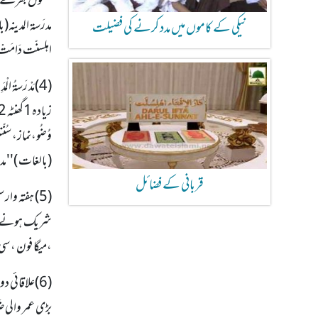
سنّتوں بھرے بی
مدرَسۃ المدینہ(
نیکی کے کاموں میں مدد کرنے کی فضیلت
اہلسنّت دَامَتْ ب
وُضُو،نماز، سُ
(بالغات )ـ''م
قربانی کے فضائل
(5) ہفتہ وا
،میگا فون ، سی