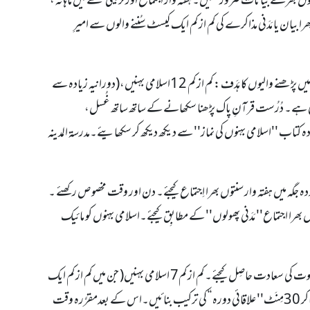
ں بھرے بیانات ضرور سُنیں۔ہفتہ وار اجتماع اور تربیتی حلقے میں ماہانہ ،
بھرا بیان یا مَدَنی مذاکرے کی کم از کم ایک کیسٹ سُننے والوں سے امیرِ
(4)مَدْ رَسۃُ الْمَدِ ینہ بالِغات :فی ذَیلی حلقہ کم از کم ایک مدرسۃ المدینہ (بالِغات) کا اہتمام کیجئے۔مدرسۃُ المد ینہ میں پڑھنے والیوں کا ہَدَف : کم از کم 12اسلامی بہنیں،(دورانیہ زیادہ سے
) ترکیب کی جا سکتی ہے۔ دُرُست قرآنِ پاک پڑھنا سکھانے کے ساتھ ساتھ غُسل،
ردہ کتاب ''اسلامی بہنوں کی نماز'' سے د یکھ دیکھ کر سکھایئے۔مدرسۃ المدینہ
با پردہ جگہ میں ہفتہ وار سنتوں بھرا اِجتماع کیجئے۔ دن اور وقت مخصوص رکھئے ۔
حلقہ کم از کم12(دورانیہ زیادہ سے زیادہ 2 گھنٹے )ہفتہ وار سنتوں بھرا اجتماع'' مَدَنی پھولوں'' کے مطابِق کیجئے۔اسلامی بہنوں کو مائیک
(6)علاقائی دورہ : ہفتے کا کوئی ایک دن مقرَّر کر کے جگہ بدل بدل کر''مدنی دَورہ‘‘کے ذریعے نیکی کی دعوت کی سعادت حاصِل کیجئے۔ کم از کم7 اسلامی بہنیں( جن میں کم از کم ایک
بڑی عمر والی ضَرور ہوں) اپنے ذیلی حلقے یا حلقے کے اَطراف میں (پردے کی احتیاط کے ساتھ) گھر گھر جاکر 30مِنَٹ'' علاقائی دورہ ‘‘ کی ترکیب بنائیں۔اس کے بعدمقرَّرہ وقت