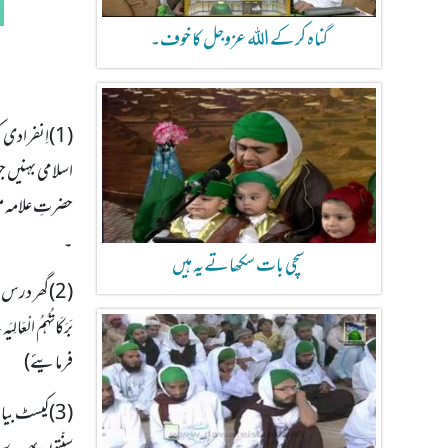
گناہ کرکے اللہ عزوجل کا خوف۔
(1)اِنفرادی 
اسلامی بہنیں ج
۔
سچی بات سکھاتےیہ ہیں
(2)گھر درس:
فرمایئے)
(3)کیسٹ بیان