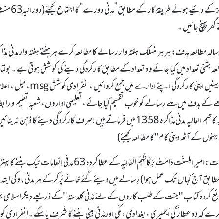
وجگہ پرمَ
گھر پہنچ جائیں ۔
ر رسالہ مطالعہ ہدف: ہر ہر منسلک ہفتہ وار رسالے کا مطالعہ کرے ہر ہفتے ہفتہ وار مدنی
منسلک اسلامی بہنیں اپن
کے ہدف میں ملے رسالے کو خوب تقسیم کیا جائے ، تعلیمی اداروں ، شعبۂ تعلیم و رابطہ ک
سنت دامت بر کاتہم العالیہ مدنی مذاکرہ 1358 میں فرماتے ہیں ! صرف کارک
بہنوں کے آٹھ دینی کام" کا مطالعہ کیجئے)
(8)مَد َنی ا نعامات:امیرِ اہلسنّت دَامَتْ بَرَکَاتُہُمُ ا
کاشائِع کردہ کتاب''جنت کے طلب گاروں کے لئے مَدَنی گلدستہ''کے ذریعے دِیگر اسلامی بہنوں
ے کہ وہ عطار ؔ کی اَجمیری ، بغدادی ، مکّی اورمَدَنی بیٹی بننے کا شَرَف پاسکے۔اِنفرا