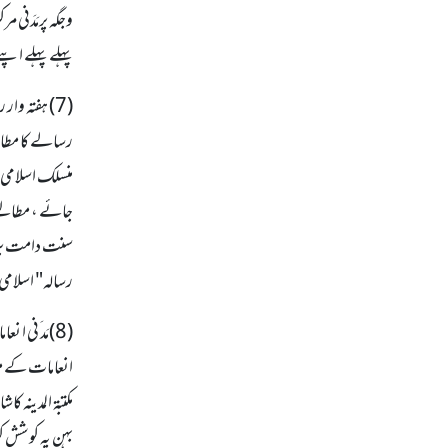
پہلے پہلے اپنے 
(7) ہفتہ وا
جائے ، مطالعے 
رسالہ" اسلامی 
مکتبۃ المدینہ 
بہن یہ کوشش کر