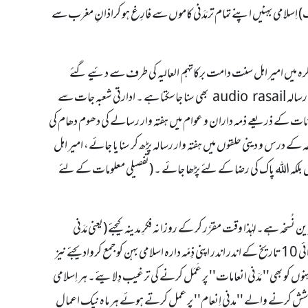
دَنی مرکز کے دئیے ہوئے طریقۂ کار کے مطابق ’’مدنی دورے‘‘ کا اجتماع کیجئے (دورانیہ63 منٹ) اِسلامی بہنیں اپنے تمام ترمَدَنی کاموں سے فارِغ ہو کراذانِ مغرب سے
 مذاکرہ میں امیر اہل سنت دامت برکاتہم العالیہ کی طرف سے دئیے گئے
رسالے کا مطالعہ جتنی تعداد میں کیا جائے وہ تعداد کے مطابق کارکردگی دینے کی کوشش ہوتی ہے۔ بولتا رسالہ audio rasail بھی سنا جاسکتا ہے ۔ ادارتی شعبہ جات سے
ی کارکردگی اپنے ادارے میں جمع کروائیں ، انفرادی کوشش msg، میل ، اعلانات کے ذریعے ذمہ داران و عوام میں ہفتہ وار رسالے کی دھوم دھام کی
ے درس و دینی حلقوں میں ہفتہ وار رسالہ پڑھ کر سنا یا جائے، امیر اہل
ردگی دینے کا ذہن نہ بنائیں بلکہ اللہ پاک کی رضا کے لئے پڑھا جائے ۔ (تفصیلی معلومات کے لئے
لْعَالِیَہ کے عطا کردہ 63 مدنی اِنعامات نیک بننے کا بہترین نُسخہ ہے۔لہٰذا وقت مقرَّر کر کے روزانہ فکرِ مدینہ کیجئے (یعنی مَدَنی
انعامات کے مطابق آج کہاں تک عمل ہوا) رِسالے میں دیئے گئے خانے پُرکرکے ہر مدنی ماہ کی ابتدائی 10 تاریخ کے اندر اندر اپنی ذِمّہ دارہ اسلامی بہن کو جمع کروادیجئے نیز
 کو بھی'' مَدَنی انعامات'' پر عَمَل کرنے کی ترغیب دِلایئے۔ ہر اِسلامی
دی کوشش کرنے والے ''مدنی اِنعام'' پر عمل کرتے ہوئے ہر ماہ نیک اعمال