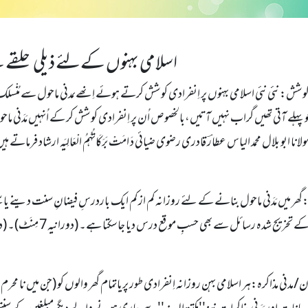
اسلامی بہنوں کےلئے ذیلی حلقے کے 8 دینی
کوشش: نئی نئی اسلامی بہنوں پر اِنفرادی کوشش کرتے ہوئے اِنھےںمدنی ماحول سے مُنْسلک کیجئے، مُع
و پہلے آتی تھیں گراب نہیں آتیں،بالخصوص اُن پر اِنفرادی کوشش کر کے اُنہیں مَدَنی ماحول
گھر میں مَدَنی ماحول بنانے کے لئے روزانہ کم از کم ایک باردرسِ فیضانِ سنت دینے یا سُ
بَرَکَاتُہُمُ الْعَالِیَ
/مدنی مذاکرہ:ہر اسلامی بہن روزانہ اِنفرادی طور پریاتمام گھر والوں کو (جن میں نا محرم نہ ہوں