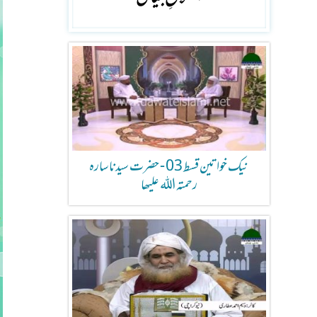
نیک خواتین قسط 03 - حضرت سیدنا سارہ
رحمتہ اللہ علیھا