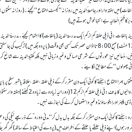
انات اور مَدَنی مذاکرات نیز''مکتبۃ المدینہ'' سے جاری ہونے والے دِیگرمبلغین کے سنتو
بالِغات) میں ہفتہ واراور جامعۃ ُالمدینہ میں روزانہ'' کیسٹ اجتماع ''کیجئے ۔(روزانہ سنّتوں 
َرَکَاتُہُمُ الْعَالِیَہ بے انتہا خوش ہوتے ہیں)
زیادہ1گھنٹہ 12 مِنَٹ) صبح 8:00 تااذانِ عصر تک کسی بھی وقت(با پردہ جگہ میں 
نّتیں، دُعائیں نیز عورتوں کے شرعی مسائل وغیرہ زبانی نہیں بلکہ مکتبۃ المدینہ سے شائع ک
دنی پھولوں ''کے مطابق لگایئے ۔
ر سنّتوں بھرا اجتِماع: ہفتے کا کوئی ایک دِن مقرر کر کے ذیلی حلقہ،حلقہ ،عَلاقہ یاشہرسطح پر 
شریک ہونے والیوں کا ہَدَ ف :فی ذیلی 
 ڈی پلیئراوراِیکو ساؤنڈ وغیرہ اِستِعمال کرنے کی اجازت نہیں۔