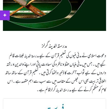
مدرستہ المدینہ گرلز
دعوتِ اسلامی نے مدنی منیوں کی تعلیم قرآن کے لیے مدرسۃ المدینہ للبنات قائم
کیے ہیں ۔ جس میں مدنی منیاں حفظ و ناظرہ کی سعادت پاتی اور اپنے والدین و رشتہ
داروں کے لیے ثوابِ آخرت کا ذخیرہ اِکٹھا کرتی ہیں ۔تعلیم قرآن کے ساتھ ساتھ
اخلاقی تربیت بھی اس مجلس کے مقاصد میں سے سب سے اہم مقصد ہے ۔اس
کام کو منظم کرنے کے لیے مدرستہ المدینہ گرلز قائم ہے۔