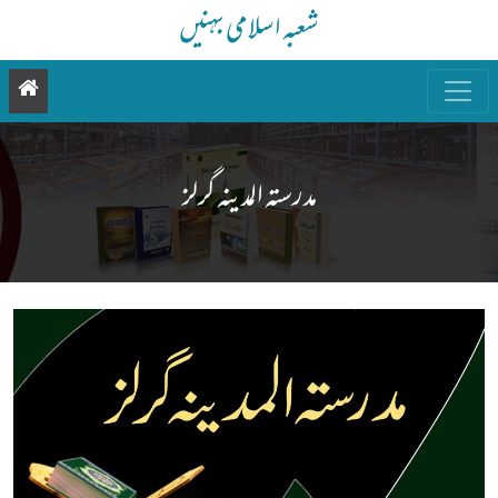
شعبہ اسلامی بہنیں
مدرستہ المدینہ گرلز