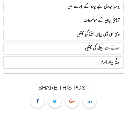
یومیہ جدول بے پردہ کے بارے میں
تربیتی بیان کے موضوعات
وی سی ڈی بیان سننے کی نیتیں
سونے سے پہلے کی نیتیں
مدنی بہار فارم
SHARE THIS POST
Copyright © 2026 by I.T. Majlis, Dawat-E-Islami