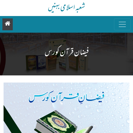
شعبہ اسلامی بہنیں
فیضان قرآن کورس