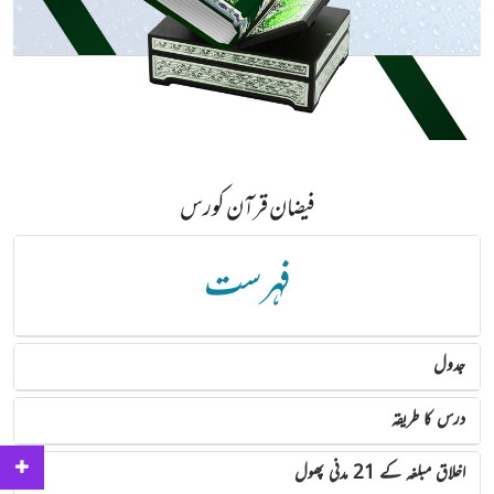
فیضان قرآن کورس
فہرست
جدول
درس کا طریقہ
اخلاق مبلغہ کے 21 مدنی پھول