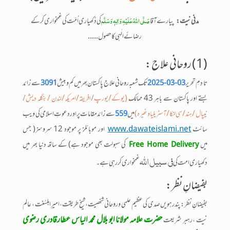
صَلَّی اللّٰہُ عَلَیْہِ وَاٰلِہٖ وَسَلَّم
مدنی نیت :
پیارے آقا
کی دُکھیاری اُمّت کی غمخواری کرکے
رضائے الٰہی کا حصول .....
(1) روحانی علاج :
تا دمِ تحریر
تک شعبہ روحانی علاج پاکستان بھر میں کم وبیش
سے زائد
3091
03-03-2025
بستے اور پاکستان سے باہر 43 ممالک
(یوکے/یورپ/افریقہ/امریکہ/لندن /بنگلہ دیش/
نیپال /ہند/سی لنکا/آسٹریلیا وغیرہ)
میں
سے زائد مقامات پر اور دعوتِ اسلامی کی ویب
559
سائٹ
www.dawateislami.net
اور موبائلز پر موجود 12 سروسز( جس
میں
کی سہولت بھی موجود ہے) کے ساتھ دنیا بھر میں
Free Home Delivery
فی سبیل اللّٰہ
دکھیاری امت کی
غمخواری کررہی ہے۔
بفیضانِ نظر:
بفیضانِ نظر: پندرہویں صدی کی عظیم علمی و روحانی شخصیت، شیخ طریقت،امیرِ اہلِسُنت ، عالم
حضرت علامہ مولانا ابو بلال محمد الیاس عطارقادری رضوی
نیت ،رہبر شریعت