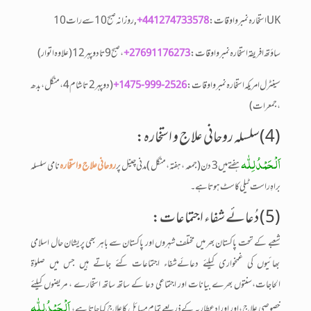
UKاستخارہ نمبر واوقات :
, روزانہ
441274733578+
صبح
ساؤتھ افریقہ استخارہ نمبر و اوقات :
،
27691176273+
صبح
سینٹرل امریکہ استخارہ نمبر و اوقات :
(دوپہر 2 تا شام 4 ، منگل ، بدھ
2526-999-475 1+
، جمعرات)
(4)سلسلہ روحانی علاج و استخارہ:
اَلْحَمْدُلِلّٰہ
ہفتے میں 3 دن ( جمعہ ، ہفتہ ، منگل ) مدنی چینل پر
روحانی علاج و استخارہ
نامی سلسلہ
براہِ راست ٹیلی کاسٹ ہوتا ہے۔
(5) دُعائے شفاء اجتماعات:
شعبے کے تحت پاکستان بھر میں مختلف شہروں اور پاکستان سے باہر بھی پریشان حال اسلامی
بھائیوں کی غمخواری کیلئے دعائےشفاء اجتماعات کئے جاتے ہیں جس میں صلوٰۃ
الحاجات،سنتوں بھرے بیانات اور اجتماعی دعا کے ساتھ ساتھ استخارے ، مریضوں کیلئے
اَلْحَمْدُلِلّٰہ
خصوصی علاج،اور اوراد عطاریہ کے ذریعے تمام مسائل کا علاج کیا جاتا ہے،