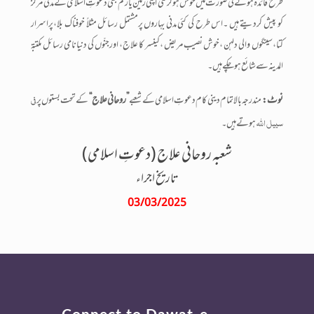
طرح فائدہ ہونے کی صورت میں خوش ہوکر کئی اپنی زمین یا رقم بھی دعوتِ اسلامی کے مدنی مرکز
کو پیش کردیتے ہیں ۔اس طرح کی کئی مدنی بہاروں پرمشتمل رسائل مثلاً خوفناک بلا،پراسرار
کتا،سینگوں والی دلہن ،خوش نصیب مریض ،کینسر کا علاج، اورجنّوں کی دنیانامی رسائل مکتبۃ
المدینہ سےشائع ہوچکے ہیں ۔
فی
نوٹ:
مندرجہ بالا تمام دینی کام دعوتِ اسلامی کے شعبے
’’ روحانی علاج ‘‘
کے تحت بستوں پر
سبیل اللہ
ہوتے ہیں ۔
شعبه روحانی علاج (دعوتِ اسلامی)
تاریخ اجراء
03/03/2025