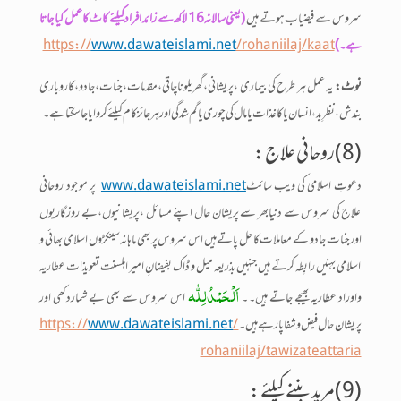
سروس سے فیضیاب ہوتے ہیں
(یعنی سالانہ16 لاکھ سے زائد افراد کیلئے کاٹ کاعمل کیا جاتا
ہے۔)
/rohaniilaj/kaat
www.dawateislami.net
https://
نوٹ:
یہ عمل ہر طرح کی بیماری ،پریشانی،گھریلوناچاقی،مقدمات،جنات،جادو،کاروباری
بندش،نظرِ بد، انسان یا کاغذات یا مال کی چوری یا گم شدگی اور ہرجائز کام کیلئے کروایا جاسکتا ہے۔
(8)روحانی علاج :
دعوتِ اسلامی کی ویب سائٹ
www.dawateislami.net
پر موجود روحانی
علاج کی سروس سے دنیابھر سے پریشان حال اپنے مسائل ،پریشانیوں،بے روزگاریوں
اورجنات جادو کے معاملات کا حل پاتے ہیں اس سروس پر بھی ماہانہ سینکڑوں اسلامی بھائی و
اسلامی بہنیں رابِطہ کرتے ہیں جنہیں بذریعہ میل و ڈاک بفیضانِ امیر اہلسنت تعویذات عطاریہ
اَلْحَمْدُلِلّٰہ
واوراد عطاریہ بھیجے جاتے ہیں۔ ۔
اس سروس سے بھی بے شماردکھی اور
پریشان حال فیض و شفا پارہے ہیں۔
/
www.dawateislami.net
https://
rohaniilaj/tawizateattaria
(9)مرید بننے کیلئے :