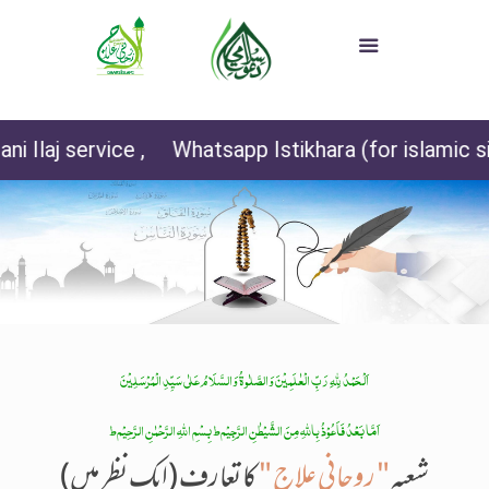
aj service ,
Whatsapp Istikhara (for islamic sist
اَلْحَمْدُ لِلّٰہِ رَبِّ الْعٰلَمِیْنَ وَالصَّلٰوۃُ وَالسَّلَامُ عَلٰی سَیِّدِ الْمُرْسَلِیْنَ
اَمَّا بَعْدُ فَاَعُوْذُ بِاللّٰہِ مِنَ الشَّیْطٰنِ الرَّجِیْم
ط
بِسْمِ اللّٰہِ الرَّحْمٰنِ الرَّحِیْم
ط
شعبہ
" روحانی علاج "
کا تعارف
(ایک نظر میں)