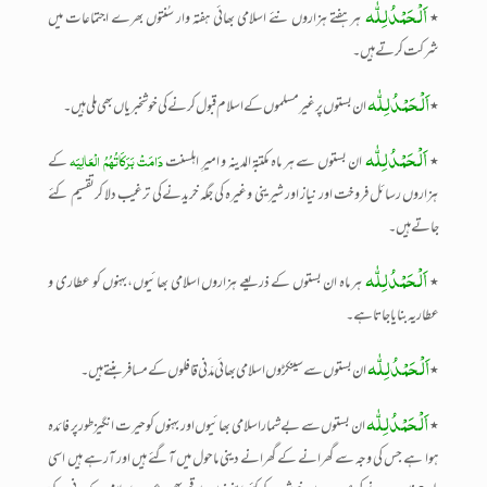
اَلْحَمْدُلِلّٰہ
٭
ہر ہفتے ہزاروں نئے اسلامی بھائی ہفتہ وار سُنتوں بھرے اجتماعات میں
شرکت کرتے ہیں ۔
اَلْحَمْدُلِلّٰہ
٭
ان بستوں پر غیر مسلموں کے اسلام قبول کرنے کی خوشخبریاں بھی ملی ہیں۔
اَلْحَمْدُلِلّٰہ
دَامَتْ بَرَکَاتُہُمُ الْعَالِیَہ
٭
ان بستوں سے ہر ماہ مکتبۃ المدینہ و امیرِ اہلسنت
کے
ہزاروں رسائل فروخت اور نیاز اور شیرینی وغیرہ کی جگہ خریدنےکی ترغیب دلا کرتقسیم کئے
جاتے ہیں ۔
اَلْحَمْدُلِلّٰہ
٭
ہر ماہ ان بستوں کے ذریعے ہزاروں اسلامی بھائیوں،بہنوں کو عطاری و
عطاریہ بنایا جاتا ہے ۔
اَلْحَمْدُلِلّٰہ
٭
ان بستوں سے سینکڑوں اسلامی بھائی مدَنی قافلوں کے مسافر بنتے ہیں۔
اَلْحَمْدُلِلّٰہ
٭
ان بستوں سے بے شمار اسلامی بھائیوں اور بہنوں کو حیرت انگیز طورپر فائدہ
ہوا ہے جس کی وجہ سے گھرانے کے گھرانے دینی ماحول میں آگئے ہیں اور آرہے ہیں اسی