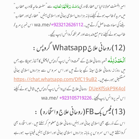
دَامَتْ بَرَکَاتُہُمُ الْعَالِیَہ
امیرِ اہلسنت مولانا الیاس عطار قادری
سے ” سلسلہ عالیہ قادریہ عطاریہ “
میں مرید / طالب ہونے کیلئے ماہانہ ہزاروں اسلامی بھائی اور اسلامی بہنیں ”عطاری اور عطاریہ“
بننے کی سعادت حاصل کرتے ہیں۔
/wa.me اس نمبر پر مرید/
923212626112+
طالب ہونے کیلئے نام مع ولدیت اور عمر لکھ کر واٹس ایپ کیجیے۔
(12)روحانی علاج Whatsapp گروپس :
اَلْحَمْدُلِلّٰہ
شعبہ روحانی علاج کے تحت واٹس ایپ گروپس/چینل کا آغاز ہو چکا ہے جس
میں روزانہ روحانی علاج سینڈ کیے جاتے ہیں اور اس سروس سے ہزاروں اسلامی بھائی
مستفیض ہو رہے ہیں۔
https://chat.whatsapp.com/DfC19uB2
DUeKfSskP9K4oI
روحانی علاج کے اِن واٹس ایپ گروپس میں شامل ہونے کیلئے
اِ س نمبر پر واٹس ایپ کیجیئے۔ wa.me/
+923105719226
(13) فیس بک FB(روحانی علاج و استخارہ ) :
اس کے ذریعے بھی اسلامی بھائی اور بہنیں روحانی علاج معلوم کر سکتے ہیں ، اور استخارہ بھی
کرواسکتے ہیں اس سروس پر ماہانہ ہزاروں اسلامی بھائی اور اسلامی بہنیں فیضیاب ہورہے