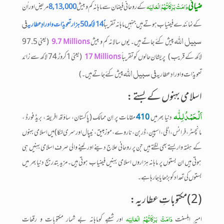
ضیائی
دَامَتْ بَرَکَاتُہُمُ الْعَالِیَہ
کے روحانی فیضان سے ماہانہ کم وبیش
مریض اور اُن
8,13,000
فی
کے نمائندے فیضیاب ہوتے ہیں جنہیں ماہانہ تقریبا
سبیل اللّٰہ
پیش کئے جاتے ہیں۔ یوں سالانہ کم و بیش
(یعنی 97.5
9.7
Million
s
لاکھ کے قریب ) پریشان حالوں کوتقریباً
(یعنی1 کروڑ 74 لاکھ سے زائد
17
Million
s
فی سبیل اللّٰہ
تعویذات و اورادِ عطاریہ
پیش کئے جاتے ہیں۔)
اسلامی بہنوں کے بستے :
اَلْحَمْدُلِلّٰہ
دنیا بھرمیں
410
مقامات پر اِن ممالک (پاکستان، ساؤتھ افریقہ ، بریڈ فورڈ ،
مانچسٹر ، فرانس ، اٹلی، اسپین،ڈربن ، ناروے، موزمبیق، نیپال اور سری لنکا ) میں ا سلامی بہنوں
کے ہفتہ واربستے بھی لگتے ہیں جن پر روحانی علاج دینے اور لینے والی صرف اسلامی بہنیں ہی
ہوتی ہیں ان بستوں پر ماہانہ ہزاروں اسلامی بہنیں فیضیاب ہوتی ہیں۔مزید بتدریج دنیا بھر میں
بستوں کی تعداد کو بڑھایا جا رہا ہے۔
(2)مکتوباتِ عطاریہ:
دَامَتْ بَرَکَاتُہُمُ الْعَالِیَہ
امیرِ اہلسنت
اور شعبے کوماہانہ بے شمار مکتوبات و رقعات