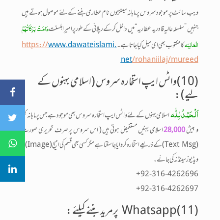
ویب سائٹ پر موجود سروس پرماہانہ سینکڑوں نام عطاری بننے کے لئے موصول ہوتے ہیں
دَامَتْ بَرَکَاتُہُمُ
جنہیں ” سلسلہ عالیہ قادریہ عطاریہ “ میں داخل کرکے رپلائی کے طور پرامیرِ اہلسنت
الْعَالِیَہ
کا مکتوب بھی ای میل کیا جاتا ہے۔
www.dawateislami.
https://
net
/rohaniilaj/mureed
(10)واٹس ایپ استخارہ سروس (اسلامی بہنوں کے
لیے) :
اَلْحَمْدُلِلّٰہ
اسلامی بہنوں کے لئے واٹس ایپ استخارہ سروس بھی موجود ہے جس پر ماہانہ کم
و بیش
اسلامی بہنیں مستفیض ہوتی ہیں ( اس سروس پر صرف تحریری صورت
28,000
(Text Msg) کے ذریعے استخارہ کروایا جا سکتا ہے مگر کسی بھی قسم کی امیج (Image) یا
ویڈیوز سینڈ نہ کی جائے۔
+92-316-4262696
+92-316-4262697
(Whatsapp(11 پرمرید بننے کیلئے :