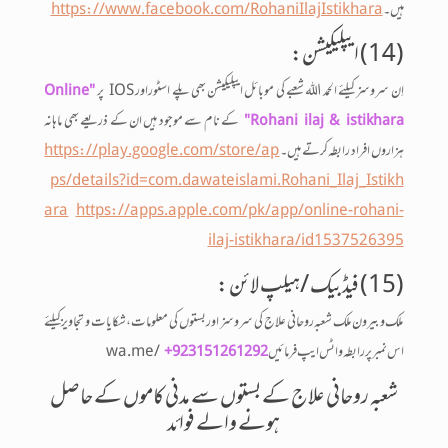
ہیں۔
https://www.facebook.com/RohaniIlajIstikhara
(14) ایپلیکیشن:
اِن سروسز کیلئے الحمد اللہ شعبے کی موبائل ایپلیکیشن بھی پلے اسٹوراور IOS پر
"Online
کے نام سے موجود ہیں ان کے ذریعے بھی ماہانہ
Rohani ilaj & istikhara"
ہزاروں افراد رابطہ کرتے ہیں ۔
https://play.google.com/store/ap
ps/details?id=com.dawateislami.Rohani_Ilaj_Istikh
ara
https://apps.apple.com/pk/app/online-rohani-
ilaj-istikhara/id1537526395
(15) فیڈبیک /ہیلپ لائن :
ملک و بیرون ملک شعبہ روحانی علاج کی سروسز اور بستوں کی معلومات،شکایات و تجاویزکیلئے
اس نمبر پر رابطہ واٹس ایپ فرمائیں wa.me/
+923151261292
شعبہ روحانی علاج کے بستوں سے مدنی کاموں کے حاصل
ہونے والے فوائد