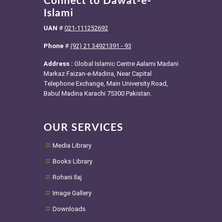
Connect to Dawat-e-
Islami
UAN
#
021-111252692
Phone
#
(92) 21 34921391 - 93
Address :
Global Islamic Centre Aalami Madani
Markaz Faizan-e-Madina, Near Capital
Telephone Exchange, Main University Road,
Babul Madina Karachi 75300 Pakistan.
OUR SERVICES
Media Library
Books Library
Rohani Ilaj
Image Gallery
Downloads